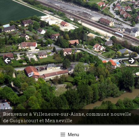
Aller
au
contenu
Bienvenue à Villeneuve-sur-Aisne, commune nouvelle
Bienvenue à Villeneuve-sur-Aisne, commune nouvelle
de Guignicourt et Menneville
de Guignicourt et Menneville
Menu