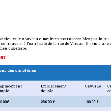
 l’ancien et le nouveau cimetières sont accessibles par la rue
 trouvent à l’extrémité de la rue de Verdun. Il existe une 
cien cimetière.
ons
ons des cimetières
mplacement
Emplacement
Cavurne
C
imple
double
c
0.00€
280.00 €
100.00 €
-