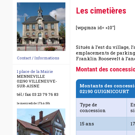
Les cimetières
[wpgmza id= »10″]
Situés à l’est du village,
emplacements de parking se
Contact / Informations
Franklin Roosevelt à l’an
Montant des concessi
1 place de la Mairie
MENNEVILLE
02190 VILLENEUVE-
Montants des concessi
SUR-AISNE
02190 GUIGNICOURT
tél / fax 03 23 79 76 83
le mercredi de 17h à 19h
Type de
E
concession
s
15 ans
17