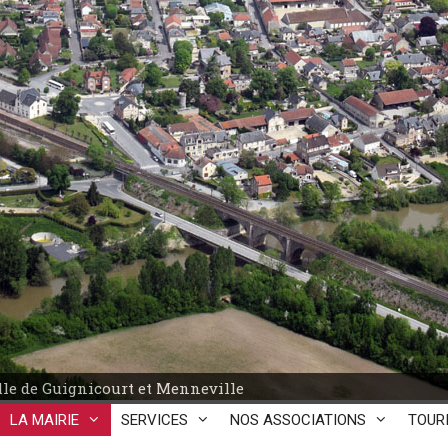
le de Guignicourt et Menneville
LA MAIRIE
SERVICES
NOS ASSOCIATIONS
TOUR