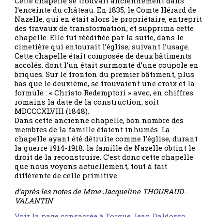
Cette chapelle se trouvait anciennement dans
l’enceinte du château. En 1835, le Comte Hérard de
Nazelle, qui en était alors le propriétaire, entreprit
des travaux de transformation, et supprima cette
chapelle. Elle fut réédifiée par la suite, dans le
cimetière qui entourait l’église, suivant l’usage.
Cette chapelle était composée de deux bâtiments
accolés, dont l’un était surmonté d’une coupole en
briques. Sur le fronton du premier bâtiment, plus
bas que le deuxième, se trouvaient une croix et la
formule : « Christo Redemptori » avec, en chiffres
romains la date de la construction, soit
MDCCCXLVIII (1848).
Dans cette ancienne chapelle, bon nombre des
membres de la famille étaient inhumés. La
chapelle ayant été détruite comme l’église, durant
la guerre 1914-1918, la famille de Nazelle obtint le
droit de la reconstruire. C’est donc cette chapelle
que nous voyons actuellement, tout à fait
différente de celle primitive.
d’après les notes de Mme Jacqueline THOURAUD-
VALANTIN
Voir la page consacrée à l’orgue Jean Daldosso…