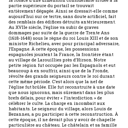
la rosace d’une dimension considérable située à la
partie supérieure du portail se trouvait
entièrement dégagée. Ainsi se dressait-elle comme
aujourd’hui sur ce tertre, sans doute artificiel, fait
des remblais des édifices détruits antérieurement.
Au XVIIe siècle, l’église va subir de graves
dommages par suite de la guerre de Trente Ans
(1618-1648) sous le règne du roi Louis XIII et de son
ministre Richelieu, avec pour principal adversaire,
l’Espagne. À cette époque, les possessions
espagnoles jouxtent la France, la frontière étant
au village de Larouillies près d’Hirson. Notre
petite région fut occupée par les Espagnols et eut
beaucoup à en souffrir, ainsi que de la Fronde,
révolte des grands seigneurs contre le roi durant
cette même période. C’est alors que la nef de
l’église fut brûlée. Elle fut reconstruite à une date
que nous ignorons, mais sûrement dans les plus
brefs délais, pour éviter « l’interdiction » de
célébrer le culte. La charge en incombait aux
habitants. Le seigneur du village, alors Louis de
Bezannes, a pu participer à cette reconstruction. À
cette époque, il ne devait plus y avoir de chapelle
particulière au château. Le châtelain et sa famille