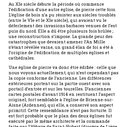
Au XIe siècle débute la période où commence
l’édification d’une autre église, de pierre cette fois.
L’église de bois n’a pu résister aux siècles troublés
(entre le VIe et le XIe siècle), qui avaient vu le
déferlement des invasions barbares venues de l’est
puis du nord. Elle a dû être plusieurs fois brûlée ;
une reconstruction s’impose. La grande peur des
catastrophes que devaient amener l’An Mille
s’étant révélée vaine, un grand élan de foi a été à
l’origine de l’édification de multiples églises et
cathédrales.
Une église de pierre va donc être édifiée : celle que
nous voyons actuellement, qui n’est cependant pas
la copie conforme de l’ancienne. Les différences
extérieures portent sur la partie ouest avec son
portail d’entrée et sur les tourelles. D’anciennes
cartes postales d’avant 1914 en restituent l’aspect
originel, fort semblable à l’église de Brienne-sur-
Aisne (Ardennes), qui elle, a conservé son aspect
primitif. Cette ressemblance n’est pas fortuite. Il
est fort probable que le plan des deux églises fut
exécuté par le même architecte et la commande
faite par l’Abbaye de Saint-Hubert (diocèse de Liège