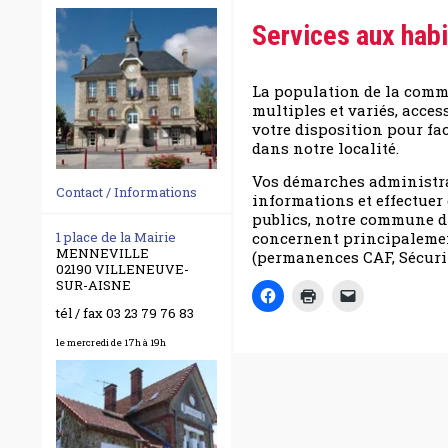
Services aux habi
La population de la commu
multiples et variés, acces
votre disposition pour fac
dans notre localité.
Vos démarches administrat
Contact / Informations
informations et effectue
publics, notre commune d
concernent principalement
1 place de la Mairie
MENNEVILLE
(permanences CAF, Sécurité
02190 VILLENEUVE-
SUR-AISNE
tél / fax 03 23 79 76 83
le mercredi de 17h à 19h