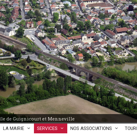
le de Guignicourt et Menneville
LA MAIRIE
SERVICES
NOS ASSOCIATIONS
TOUR