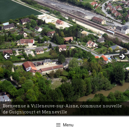
Aller
au
contenu
Bienvenue à Villeneuve-sur-Aisne, commune nouvelle
Bienvenue à Villeneuve-sur-Aisne, commune nouvelle
de Guignicourt et Menneville
de Guignicourt et Menneville
Menu