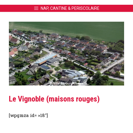
NAP, CANTINE & PERISCOLAIRE
Le Vignoble (maisons rouges)
[wpgmza id= »18″]