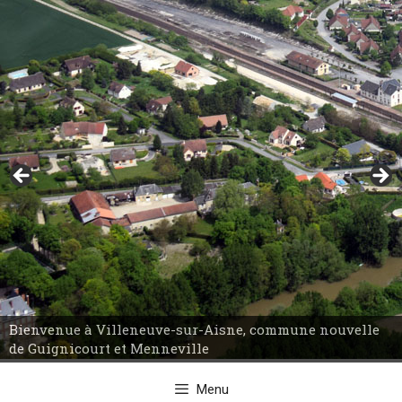
Aller
au
contenu
Bienvenue à Villeneuve-sur-Aisne, commune nouvelle
de Guignicourt et Menneville
Menu