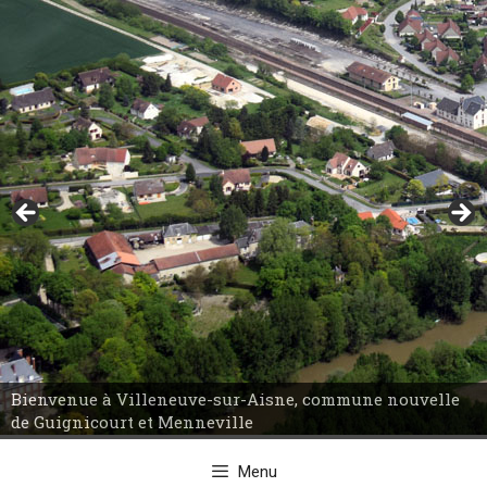
Aller
au
contenu
Bienvenue à Villeneuve-sur-Aisne, commune nouvelle
de Guignicourt et Menneville
Menu