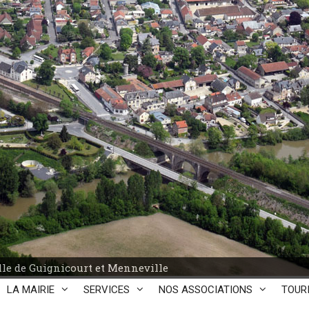
le de Guignicourt et Menneville
LA MAIRIE
SERVICES
NOS ASSOCIATIONS
TOUR