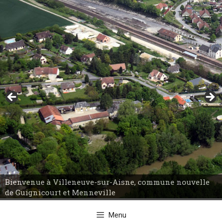
Aller
au
contenu
Bienvenue à Villeneuve-sur-Aisne, commune nouvelle
Bienvenue à Villeneuve-sur-Aisne, commune nouvelle
de Guignicourt et Menneville
de Guignicourt et Menneville
Menu